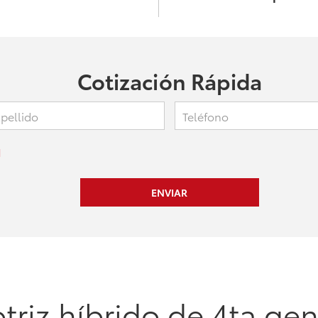
Cotización Rápida
d
triz híbrido de 4ta ge