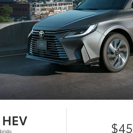
n HEV
$45
brido