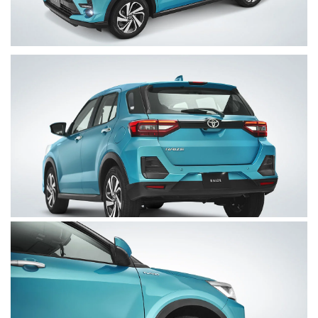
Clic
para
agrandar
foto
Clic
para
agrandar
foto