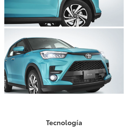
Clic
para
agrandar
foto
Clic
para
agrandar
foto
Tecnología