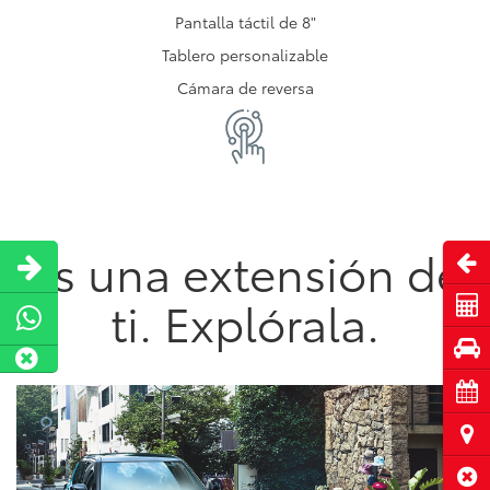
Pantalla táctil de 8"
Tablero personalizable
Cámara de reversa
Es una extensión de
Abri
ti. Explórala.
Cot
Pru
Cita
Ubi
Cerr