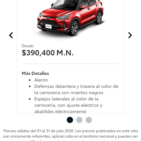
Desde:
De
$390,400 M.N.
$
Más Detalles
Má
Alerón
Defensas delantera y trasera al color de
la carrocería con insertos negros
Espejos laterales al color de la
carrocería, con ajuste eléctrico y
abatibles eléctricamente
Faros de niebla
Faros LED
Capacidad del tanque de combustible -
Precios válidos del 01 al 31 de julio 2026. Los precios publicados en este sitio
son únicamente referentes; aplican sólo en el territorio nacional y pueden ser
36 litros