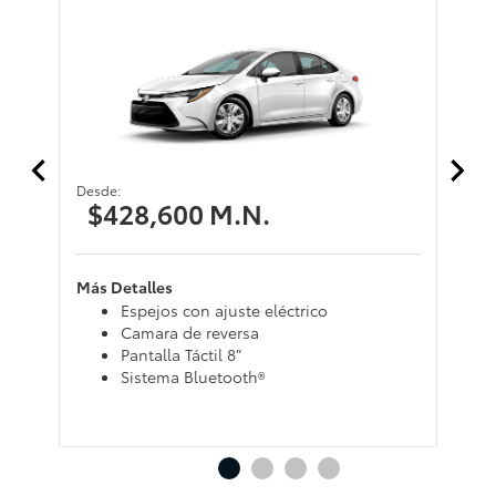
Desde:
De
$428,600 M.N.
$
Más Detalles
Má
Espejos con ajuste eléctrico
Camara de reversa
Pantalla Táctil 8”
Sistema Bluetooth®