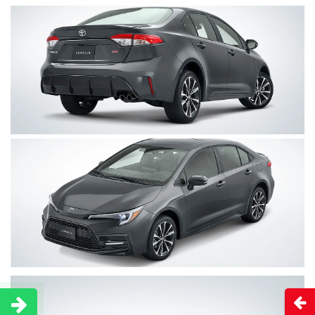
Clic
para
agrandar
foto
Clic
para
Abri
agrandar