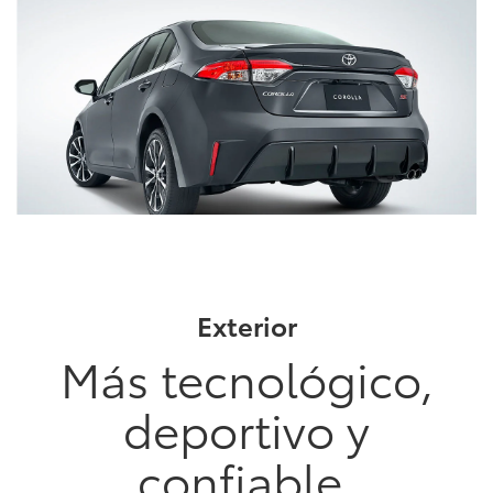
agrandar
foto
Clic
para
agrandar
foto
Exterior
Más tecnológico,
deportivo y
confiable.