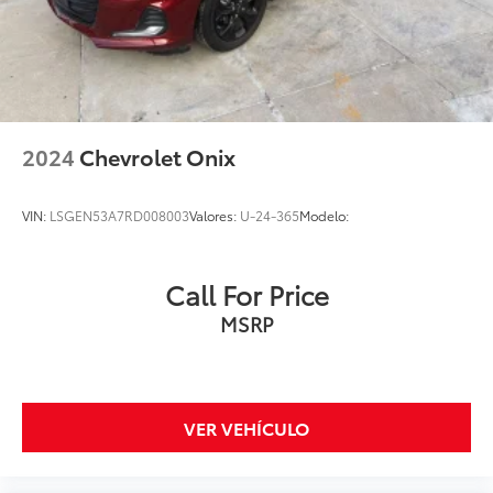
2024
Chevrolet Onix
VIN:
LSGEN53A7RD008003
Valores:
U-24-365
Modelo:
Call For Price
MSRP
VER VEHÍCULO