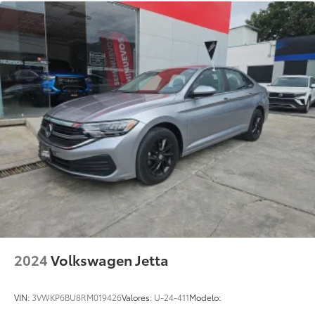
2024
Volkswagen Jetta
VIN:
3VWKP6BU8RM019426
Valores:
U-24-411
Modelo: