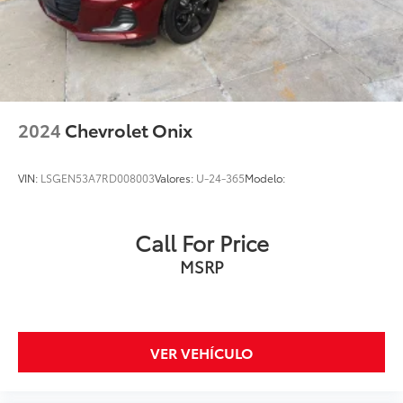
2024
Chevrolet Onix
VIN:
LSGEN53A7RD008003
Valores:
U-24-365
Modelo:
Call For Price
MSRP
VER VEHÍCULO