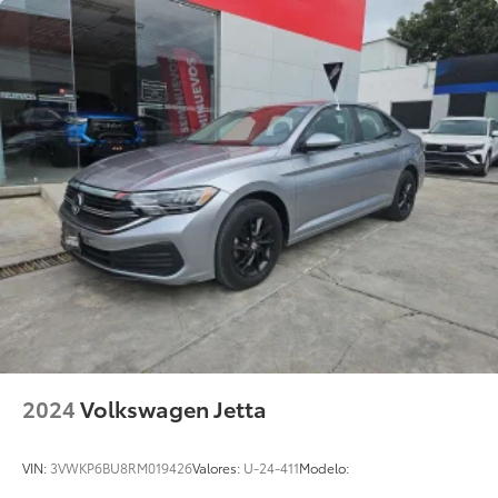
2024
Volkswagen Jetta
VIN:
3VWKP6BU8RM019426
Valores:
U-24-411
Modelo: