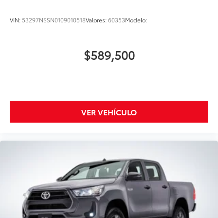
VIN:
53297NSSN0109010518
Valores:
60353
Modelo:
$589,500
VER VEHÍCULO