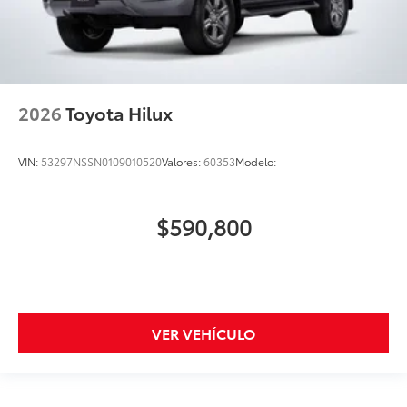
2026
Toyota Hilux
VIN:
53297NSSN0109010520
Valores:
60353
Modelo:
$590,800
VER VEHÍCULO