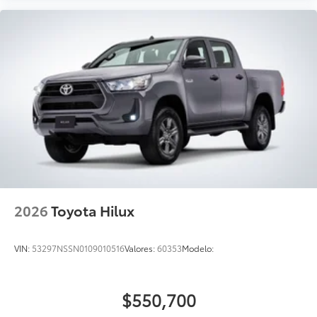
2026
Toyota Hilux
VIN:
53297NSSN0109010516
Valores:
60353
Modelo:
$550,700