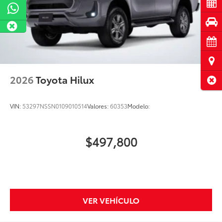
Cot
Pru
Cita
Ubi
2026
Toyota Hilux
Cerr
VIN:
53297NSSN0109010514
Valores:
60353
Modelo:
$497,800
VER VEHÍCULO