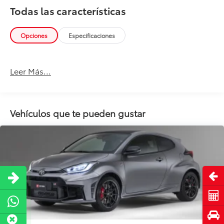
Todas las características
Opciones
Especificaciones
Leer Más...
Vehículos que te pueden gustar
Abri
Cot
Pru