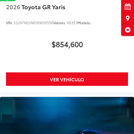
2026
Toyota GR Yaris
Cita
Ubi
VIN:
53297NSSN0109010556
Valores:
60353
Modelo:
Cerr
$854,600
VER VEHÍCULO