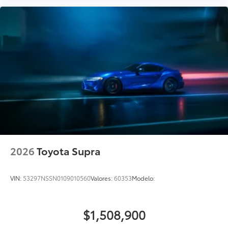
2026
Toyota Supra
VIN:
53297NSSN0109010560
Valores:
60353
Modelo:
$1,508,900