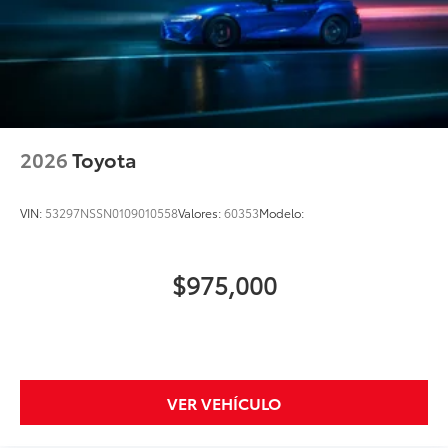
2026
Toyota
VIN:
53297NSSN0109010558
Valores:
60353
Modelo:
$975,000
VER VEHÍCULO