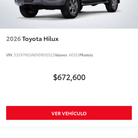
2026
Toyota Hilux
VIN:
53297NSSN0109010522
Valores:
60353
Modelo:
$672,600
VER VEHÍCULO