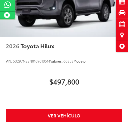
Cot
Pru
Cita
Ubi
2026
Toyota Hilux
Cerr
VIN:
53297NSSN0109010514
Valores:
60353
Modelo:
$497,800
VER VEHÍCULO