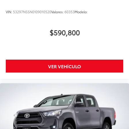
VIN:
53297NSSN0109010520
Valores:
60353
Modelo:
$590,800
VER VEHÍCULO