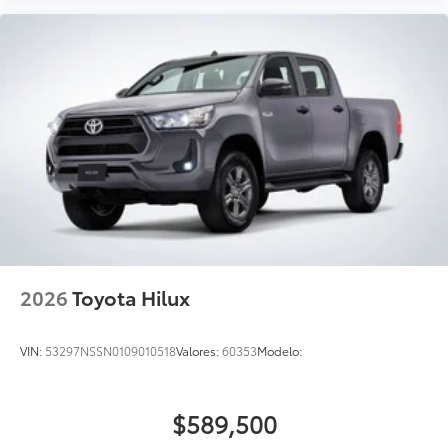
2026
Toyota Hilux
VIN:
53297NSSN0109010518
Valores:
60353
Modelo:
$589,500